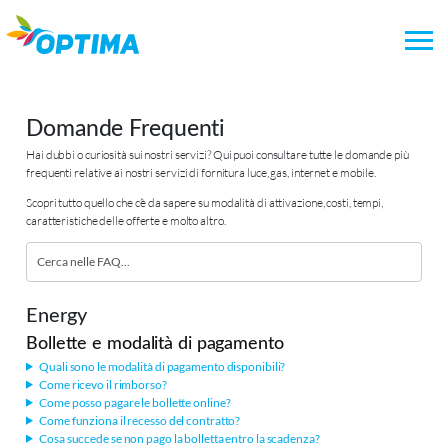
Vai
al
Domande Frequenti
contenuto
Hai dubbi o curiosità sui nostri servizi? Qui puoi consultare tutte le domande più
frequenti relative ai nostri servizi di fornitura luce, gas, internet e mobile.
Scopri tutto quello che c’è da sapere su modalità di attivazione, costi, tempi,
caratteristiche delle offerte e molto altro.
Energy
Bollette e modalità di pagamento
Quali sono le modalità di pagamento disponibili?
Come ricevo il rimborso?
Come posso pagare le bollette online?
Come funziona il recesso del contratto?
Cosa succede se non pago la bolletta entro la scadenza?