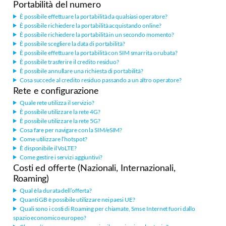
Portabilità del numero
È possibile effettuare la portabilità da qualsiasi operatore?
È possibile richiedere la portabilità acquistando online?
È possibile richiedere la portabilità in un secondo momento?
È possibile scegliere la data di portabilità?
È possibile effettuare la portabilità con SIM smarrita o rubata?
È possibile trasferire il credito residuo?
È possibile annullare una richiesta di portabilità?
Cosa succede al credito residuo passando a un altro operatore?
Rete e configurazione
Quale rete utilizza il servizio?
È possibile utilizzare la rete 4G?
È possibile utilizzare la rete 5G?
Cosa fare per navigare con la SIM/eSIM?
Come utilizzare l’hotspot?
È disponibile il VoLTE?
Come gestire i servizi aggiuntivi?
Costi ed offerte (Nazionali, Internazionali,
Roaming)
Qual è la durata dell’offerta?
Quanti GB è possibile utilizzare nei paesi UE?
Quali sono i costi di Roaming per chiamate, Sms e Internet fuori dallo
spazio economico europeo?