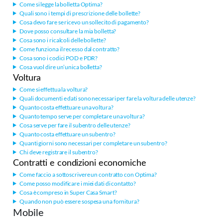
Come si legge la bolletta Optima?
Quali sono i tempi di prescrizione delle bollette?
Cosa devo fare se ricevo un sollecito di pagamento?
Dove posso consultare la mia bolletta?
Cosa sono i ricalcoli delle bollette?
Come funziona il recesso dal contratto?
Cosa sono i codici POD e PDR?
Cosa vuol dire un’unica bolletta?
Voltura
Come si effettua la voltura?
Quali documenti e dati sono necessari per fare la voltura delle utenze?
Quanto costa effettuare una voltura?
Quanto tempo serve per completare una voltura?
Cosa serve per fare il subentro delle utenze?
Quanto costa effettuare un subentro?
Quanti giorni sono necessari per completare un subentro?
Chi deve registrare il subentro?
Contratti e condizioni economiche
Come faccio a sottoscrivere un contratto con Optima?
Come posso modificare i miei dati di contatto?
Cosa è compreso in Super Casa Smart?
Quando non può essere sospesa una fornitura?
Mobile