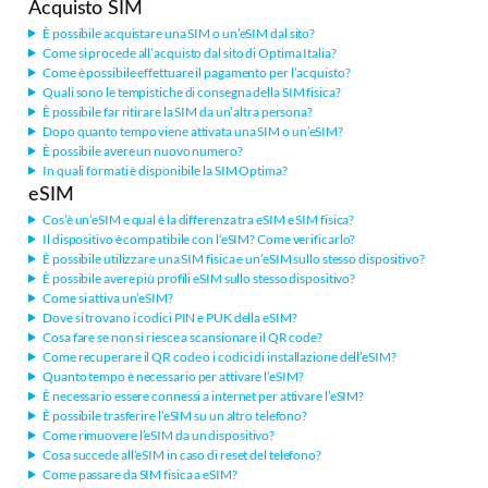
Acquisto SIM
È possibile acquistare una SIM o un’eSIM dal sito?
Come si procede all’acquisto dal sito di Optima Italia?
Come è possibile effettuare il pagamento per l’acquisto?
Quali sono le tempistiche di consegna della SIM fisica?
È possibile far ritirare la SIM da un’altra persona?
Dopo quanto tempo viene attivata una SIM o un’eSIM?
È possibile avere un nuovo numero?
In quali formati è disponibile la SIM Optima?
eSIM
Cos’è un’eSIM e qual è la differenza tra eSIM e SIM fisica?
Il dispositivo è compatibile con l’eSIM? Come verificarlo?
È possibile utilizzare una SIM fisica e un’eSIM sullo stesso dispositivo?
È possibile avere più profili eSIM sullo stesso dispositivo?
Come si attiva un’eSIM?
Dove si trovano i codici PIN e PUK della eSIM?
Cosa fare se non si riesce a scansionare il QR code?
Come recuperare il QR code o i codici di installazione dell’eSIM?
Quanto tempo è necessario per attivare l’eSIM?
È necessario essere connessi a internet per attivare l’eSIM?
È possibile trasferire l’eSIM su un altro telefono?
Come rimuovere l’eSIM da un dispositivo?
Cosa succede all’eSIM in caso di reset del telefono?
Come passare da SIM fisica a eSIM?