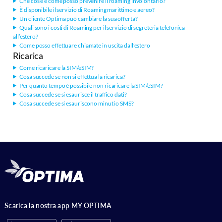
Che cos’è e come posso prevenire il roaming involontario?
È disponibile il servizio di Roaming marittimo e aereo?
Un cliente Optima può cambiare la sua offerta?
Quali sono i costi di Roaming per il servizio di segreteria telefonica
all’estero?
Come posso effettuare chiamate in uscita dall’estero
Ricarica
Come ricaricare la SIM/eSIM?
Cosa succede se non si effettua la ricarica?
Per quanto tempo è possibile non ricaricare la SIM/eSIM?
Cosa succede se si esaurisce il traffico dati?
Cosa succede se si esauriscono minuti o SMS?
Scarica la nostra app MY OPTIMA