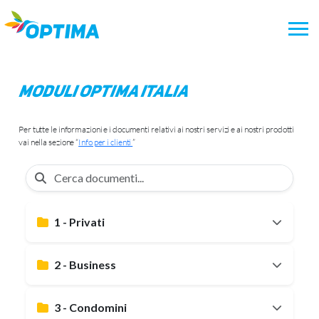
Vai
al
contenuto
Moduli Optima Italia
Per tutte le informazioni e i documenti relativi ai nostri servizi e ai nostri prodotti
vai nella sezione “
Info per i clienti
”