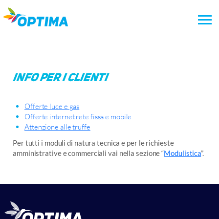
Vai
al
contenuto
Info per i clienti
Offerte luce e gas
Offerte internet rete fissa e mobile
Attenzione alle truffe
Per tutti i moduli di natura tecnica e per le richieste
amministrative e commerciali vai nella sezione “
Modulistica
”.