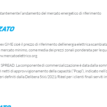
costantemente l’andamento del mercato energetico di riferimento
zato
ndex GME cioè il prezzo di riferimento dell’energia elettrica scambi
i mercato minimo, come media dei prezzi zonali ponderata per le quan
ww.mercatoelettrico.org
+ SPREAD. La componente di commercializzazione è data dalla somma
 netti di approvvigionamento della capacità (“Pcap”), indicato nell’of
ri definiti dalla Delibera 566/2021/R/eel per i clienti finali serviti i