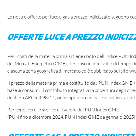
Le nostre offerte per luce e gas a prezzo indicizzato seguono 
Offerte luce a prezzo indiciz
Per i costi della materia prima si tiene conto dell’indice PUN I
dei Mercati Energetici (GME), per ciascun intervallo di tempo d
ciascuna zona geografica di mercato ed è pubblicato sul sito w
Il prezzo della materia prima è costituito da : PUN Index GME 
base ai consumi. Il contributo integrativo a copertura degli oneri
delibera ARG/elt 98/11, viene applicato in base ai valori e ai crite
Per conoscere lo storico e il valore del PUN Index GME
(PUN fino a dicembre 2024, PUN Index GME da gennaio 2025)