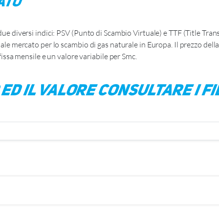
ato
due diversi indici: PSV (Punto di Scambio Virtuale) e TTF (Title Transf
cipale mercato per lo scambio di gas naturale in Europa. Il prezzo del
sa mensile e un valore variabile per Smc.
d il valore consultare i fi