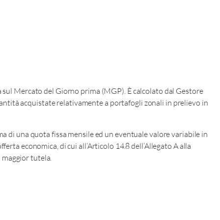
ata sul Mercato del Giorno prima (MGP). È calcolato dal Gestore
tità acquistate relativamente a portafogli zonali in prelievo in
 di una quota fissa mensile ed un eventuale valore variabile in
ferta economica, di cui all’Articolo 14.8 dell’Allegato A alla
n maggior tutela.