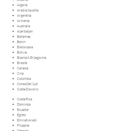
Algeria
Arabia Saudita
Argentina
Armenia
Australia
Azerbaijan
Bahamas
Benin
Bielorussia
Bolivia
Bosnia & Erzegovina
Brasile
Canada
Cina
Colombia
Corea Del Sud
Costa D’avorio
Costa Rica
Dominica
Ecuador
Egitto
Emirati Arabi
Filippine
Georgia