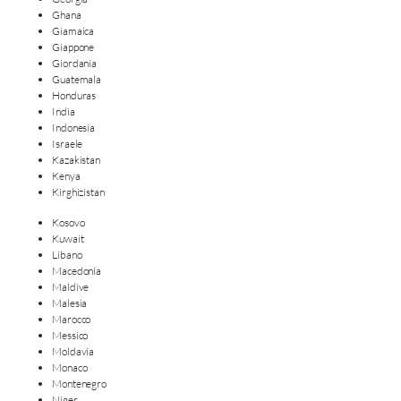
Ghana
Giamaica
Giappone
Giordania
Guatemala
Honduras
India
Indonesia
Israele
Kazakistan
Kenya
Kirghizistan
Kosovo
Kuwait
Libano
Macedonia
Maldive
Malesia
Marocco
Messico
Moldavia
Monaco
Montenegro
Niger