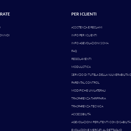
RATE
PER I CLIENTI
O
ASSISTENZA E RECLAMI
ON NOI
INFO PER I CLIENTI
INFO AGEVOLAZIONI SISMA
FAQ
REGOLAMENTI
MODULISTICA
SERVIZIO DI TUTELA DELLA VULNERABILITÀ 
PARENTAL CONTROL
MODIFICHE UNILATERALI
TRASPARENZA TARIFFARIA
TRASPARENZA TECNICA
ACCESSIBILITÀ
AGEVOLAZIONI PER UTENTI CON DISABILITÀ
EVOLUZIONE MERCATI AL DETTAGLIO