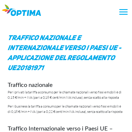
Vai
al
contenuto
Traffico Nazionale e
Internazionale verso i Paesi UE -
Applicazione del Regolamento
UE20181971
Traffico nazionale
Per i privati la tariffa a consumo per le chiamate nazionali verso fissi e mobili è di
0,15 €/min + IVA (pari a 0,18 € cent/min IVA inclusa), senza scatto alla risposta
Per i business la tariffa a consumo per le chiamate nazionali verso fissi e mobili è
di 0,18 €/min + IVA (pari a 0,22 € cent/min IVA inclusa), senza scatto alla risposta
Traffico Internazionale verso i Paesi UE –