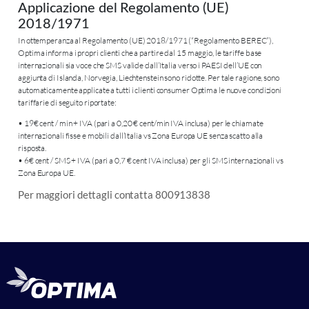
Applicazione del Regolamento (UE)
2018/1971
In ottemperanza al Regolamento (UE) 2018/1971 (“Regolamento BEREC”),
Optima informa i propri clienti che a partire dal 15 maggio, le tariffe base
internazionali sia voce che SMS valide dall’Italia verso i PAESI dell’UE con
aggiunta di Islanda, Norvegia, Liechtenstein sono ridotte. Per tale ragione, sono
automaticamente applicate a tutti i clienti consumer Optima le nuove condizioni
tariffarie di seguito riportate:
• 19€ cent / min + IVA (pari a 0,20 € cent/min IVA inclusa) per le chiamate
internazionali fisse e mobili dall’Italia vs Zona Europa UE senza scatto alla
risposta.
• 6€ cent / SMS + IVA (pari a 0,7 € cent IVA inclusa) per gli SMS internazionali vs
Zona Europa UE.
Per maggiori dettagli contatta 800913838